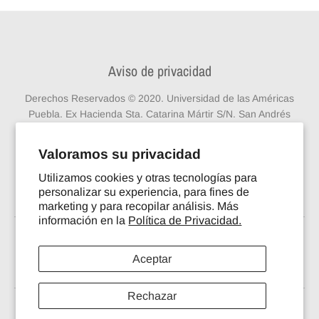
Aviso de privacidad
Derechos Reservados © 2020. Universidad de las Américas
Puebla. Ex Hacienda Sta. Catarina Mártir S/N. San Andrés
Cholula, Puebla. C.P. 72810. México
Conmutador: 222 229 20 00 | Admisiones:
Valoramos su privacidad
informes.nuevoingreso@udlap.mx
222 229 2112 Teléfono
gratuito para llamadas de EE.UU. 1 844 873 297 Resto del
Utilizamos cookies y otras tecnologías para
personalizar su experiencia, para fines de
mundo +52 222 2292000 |
Aviso de privacidad
marketing y para recopilar análisis. Más
información en la
Política de Privacidad.
Pagos aceptados
Aceptar
Rechazar
© 2026,
Tienda Universitaria UDLAP