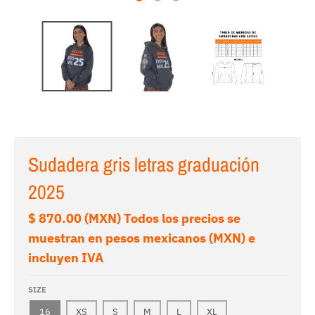
Sudadera gris letras graduación
2025
$ 870.00 (MXN) Todos los precios se
muestran en pesos mexicanos (MXN) e
incluyen IVA
SIZE
16
XS
S
M
L
XL